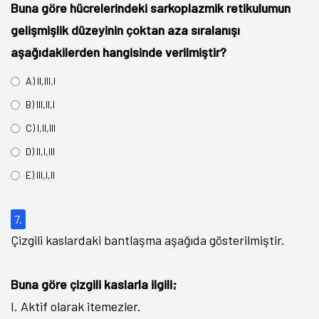
Buna göre hücrelerindeki sarkoplazmik retikulumun
gelişmişlik düzeyinin
çoktan aza
sıralanışı
aşağıdakilerden hangisinde verilmiştir?
A) II,III,I
B) III,II,I
C) I,II,III
D) II,I,III
E) III,I,II
7.
Çizgili kaslardaki bantlaşma aşağıda gösterilmiştir.
Buna göre çizgili kaslarla ilgili;
I. Aktif olarak itemezler.