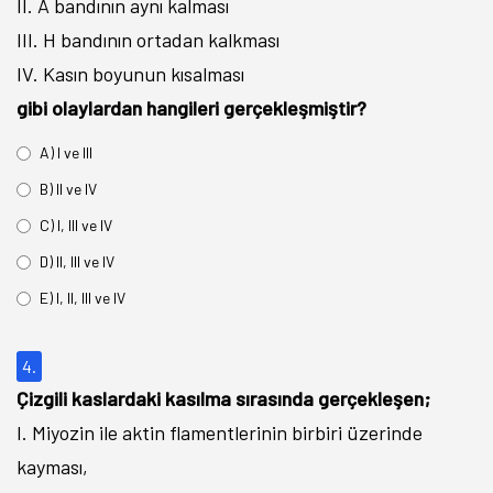
II. A bandının aynı kalması
III. H bandının ortadan kalkması
IV. Kasın boyunun kısalması
gibi olaylardan hangileri gerçekleşmiştir?
A) I ve III
B) II ve IV
C) I, III ve IV
D) II, III ve IV
E) I, II, III ve IV
4.
Çizgili kaslardaki kasılma sırasında gerçekleşen;
I. Miyozin ile aktin flamentlerinin birbiri üzerinde
kayması,