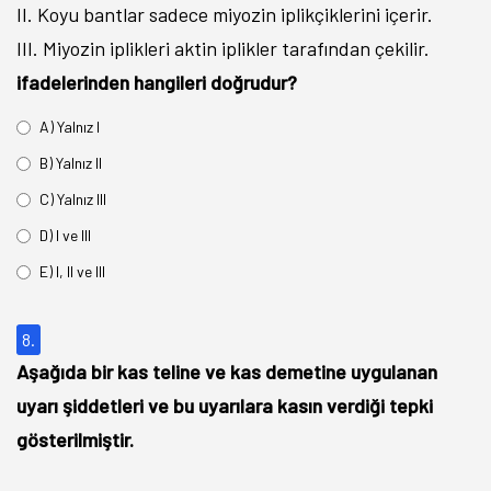
II. Koyu bantlar sadece miyozin iplikçiklerini içerir.
III. Miyozin iplikleri aktin iplikler tarafından çekilir.
ifadelerinden hangileri doğrudur?
A) Yalnız I
B) Yalnız II
C) Yalnız III
D) I ve III
E) I, II ve III
8.
Aşağıda bir kas teline ve kas demetine uygulanan
uyarı şiddetleri ve bu uyarılara kasın verdiği tepki
gösterilmiştir.