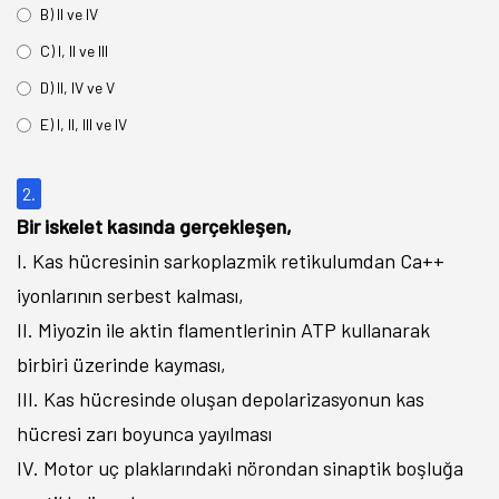
B) II ve IV
C) I, II ve III
D) II, IV ve V
E) I, II, III ve IV
2.
Bir iskelet kasında gerçekleşen,
I. Kas hücresinin sarkoplazmik retikulumdan Ca++
iyonlarının serbest kalması,
II. Miyozin ile aktin flamentlerinin ATP kullanarak
birbiri üzerinde kayması,
III. Kas hücresinde oluşan depolarizasyonun kas
hücresi zarı boyunca yayılması
IV. Motor uç plaklarındaki nörondan sinaptik boşluğa