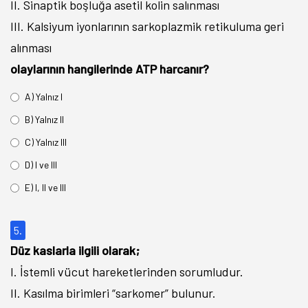
II. Sinaptik boşluğa asetil kolin salınması
III. Kalsiyum iyonlarının sarkoplazmik retikuluma geri
alınması
olaylarının hangilerinde ATP harcanır?
A) Yalnız I
B) Yalnız II
C) Yalnız III
D) I ve III
E) I, II ve III
5.
Düz kaslarla ilgili olarak;
I. İstemli vücut hareketlerinden sorumludur.
II. Kasılma birimleri “sarkomer” bulunur.