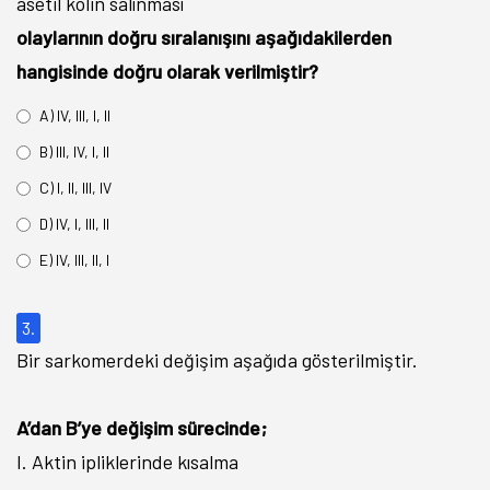
asetil kolin salınması
olaylarının doğru sıralanışını aşağıdakilerden
hangisinde doğru olarak verilmiştir?
A) IV, III, I, II
B) III, IV, I, II
C) I, II, III, IV
D) IV, I, III, II
E) IV, III, II, I
3.
Bir sarkomerdeki değişim aşağıda gösterilmiştir.
A’dan B’ye değişim sürecinde;
I. Aktin ipliklerinde kısalma