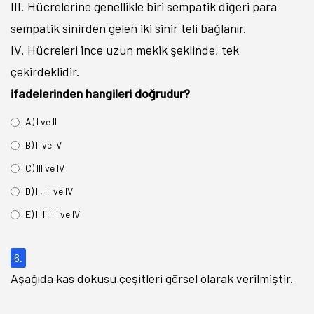
III. Hücrelerine genellikle biri sempatik diğeri para
sempatik sinirden gelen iki sinir teli bağlanır.
IV. Hücreleri ince uzun mekik şeklinde, tek
çekirdeklidir.
ifadelerinden hangileri doğrudur?
A) I ve II
B) II ve IV
C) III ve IV
D) II, III ve IV
E) I, II, III ve IV
6.
Aşağıda kas dokusu çeşitleri görsel olarak verilmiştir.