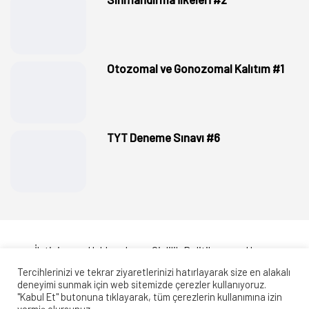
Otozomal ve Gonozomal Kalıtım #1
TYT Deneme Sınavı #6
İletişim
Hakkımda
Gizlilik Politikası
Hesap
Tercihlerinizi ve tekrar ziyaretlerinizi hatırlayarak size en alakalı
deneyimi sunmak için web sitemizde çerezler kullanıyoruz.
"Kabul Et" butonuna tıklayarak, tüm çerezlerin kullanımına izin
Copyright © 2020 biyolojiportalisorubankasi.com Tüm Hakları