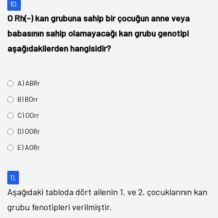
10.
O Rh(-) kan grubuna sahip bir çocuğun anne veya
babasının sahip olamayacağı kan grubu genotipi
aşağıdakilerden hangisidir?
A) ABRr
B) BOrr
C) OOrr
D) OORr
E) AORr
11.
Aşağıdaki tabloda dört ailenin 1. ve 2. çocuklarının kan
grubu fenotipleri verilmiştir.