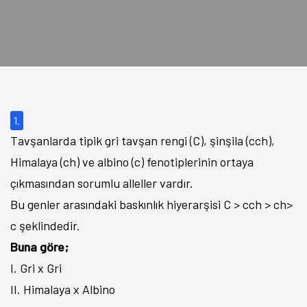
1.
Tavşanlarda tipik gri tavşan rengi (C), şinşila (cch),
Himalaya (ch) ve albino (c) fenotiplerinin ortaya
çıkmasından sorumlu alleller vardır.
Bu genler arasındaki baskınlık hiyerarşisi C > cch > ch>
c şeklindedir.
Buna göre;
I. Gri x Gri
II. Himalaya x Albino