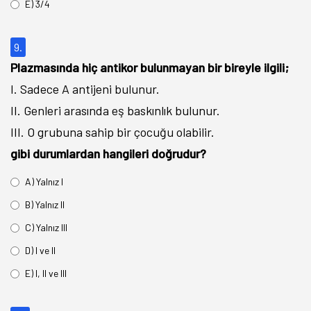
E) 3/4
9.
Plazmasında hiç antikor bulunmayan bir bireyle ilgili;
I. Sadece A antijeni bulunur.
II. Genleri arasında eş baskınlık bulunur.
III. O grubuna sahip bir çocuğu olabilir.
gibi durumlardan hangileri doğrudur?
A) Yalnız I
B) Yalnız II
C) Yalnız III
D) I ve II
E) I, II ve III