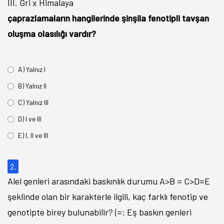
III. Gri x Himalaya
çaprazlamaların hangilerinde şinşila fenotipli tavşan
oluşma olasılığı vardır?
A) Yalnız I
B) Yalnız II
C) Yalnız III
D) I ve III
E) I, II ve III
2.
Alel genleri arasındaki baskınlık durumu A>B = C>D=E
şeklinde olan bir karakterle ilgili, kaç farklı fenotip ve
genotipte birey bulunabilir? (=: Eş baskın genleri