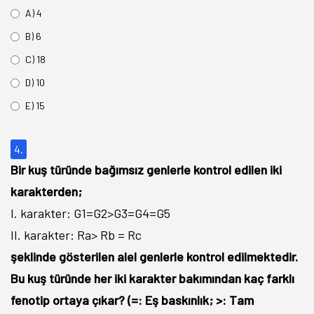
A) 4
B) 6
C) 18
D) 10
E) 15
4.
Bir kuş türünde bağımsız genlerle kontrol edilen iki
karakterden;
I. karakter: G1=G2>G3=G4=G5
II. karakter: Ra> Rb = Rc
şeklinde gösterilen alel genlerle kontrol edilmektedir.
Bu kuş türünde her iki karakter bakımından kaç farklı
fenotip ortaya çıkar? (=: Eş baskınlık; >: Tam