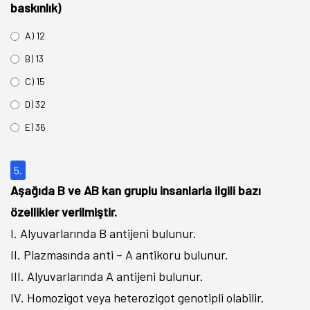
baskınlık)
A) 12
B) 13
C) 15
D) 32
E) 36
5.
Aşağıda B ve AB kan gruplu insanlarla ilgili bazı
özellikler verilmiştir.
I. Alyuvarlarında B antijeni bulunur.
II. Plazmasında anti – A antikoru bulunur.
III. Alyuvarlarında A antijeni bulunur.
IV. Homozigot veya heterozigot genotipli olabilir.