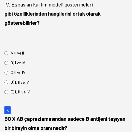
IV. Eşbaskın kalıtım modeli göstermeleri
gibi özelliklerinden hangilerini ortak olarak
gösterebilirler?
A) I ve II
B) I ve IV
C) I ve IV
D) I, II ve IV
E) I, III ve IV
7.
BO X AB çaprazlamasından sadece B antijeni taşıyan
bir bireyin olma oranı nedir?