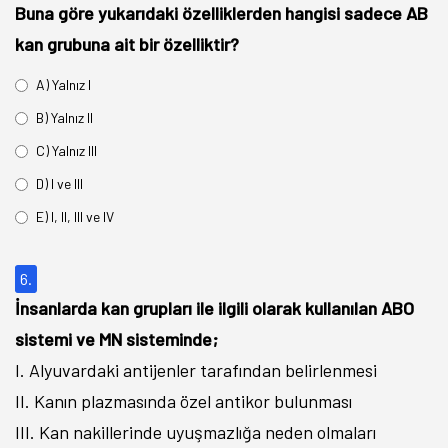
Buna göre yukarıdaki özelliklerden hangisi sadece AB
kan grubuna ait bir özelliktir?
A) Yalnız I
B) Yalnız II
C) Yalnız III
D) I ve III
E) I, II, III ve IV
6.
İnsanlarda kan grupları ile ilgili olarak kullanılan ABO
sistemi ve MN sisteminde;
I. Alyuvardaki antijenler tarafından belirlenmesi
II. Kanın plazmasında özel antikor bulunması
III. Kan nakillerinde uyuşmazlığa neden olmaları