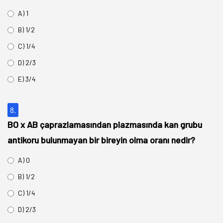
A) 1
B) 1/2
C) 1/4
D) 2/3
E) 3/4
8.
BO x AB çaprazlamasından plazmasında kan grubu
antikoru bulunmayan bir bireyin olma oranı nedir?
A) 0
B) 1/2
C) 1/4
D) 2/3