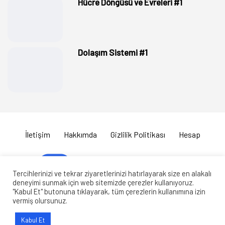
Hücre Döngüsü ve Evreleri #1
Dolaşım Sistemi #1
İletişim
Hakkımda
Gizlilik Politikası
Hesap
Tercihlerinizi ve tekrar ziyaretlerinizi hatırlayarak size en alakalı
deneyimi sunmak için web sitemizde çerezler kullanıyoruz.
"Kabul Et" butonuna tıklayarak, tüm çerezlerin kullanımına izin
Copyright © 2020 biyolojiportalisorubankasi.com Tüm Hakları
vermiş olursunuz.
Saklıdır. Sitemizdeki içerikler kaynak gösterilse dahi izin alınmadan
Kabul Et
kullanılamaz.