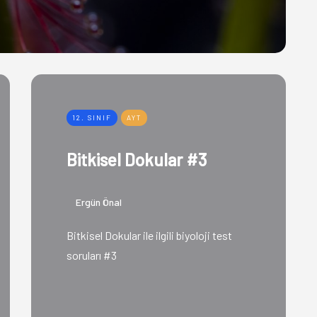
12. SINIF
AYT
Bitkisel Dokular #3
Ergün Önal
Bitkisel Dokular ile ilgili biyoloji test
soruları #3