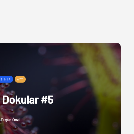
 SINIF
AYT
l Dokular #5
Ergün Önal