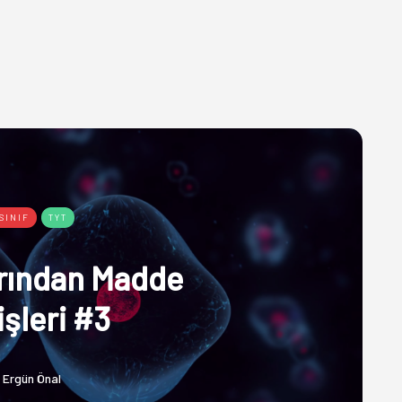
 SINIF
TYT
rından Madde
şleri #3
Ergün Önal