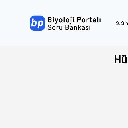
9. Sın
Hü