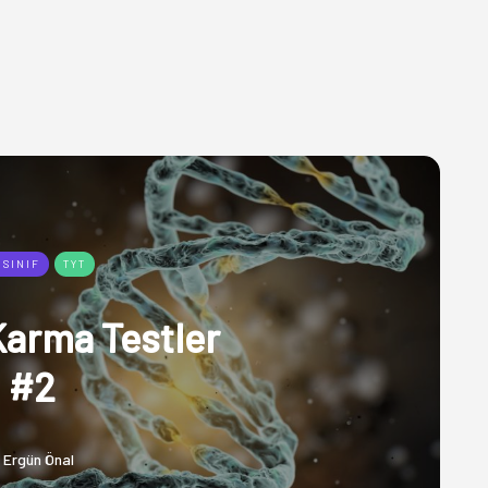
 SINIF
TYT
Karma Testler
#2
Ergün Önal