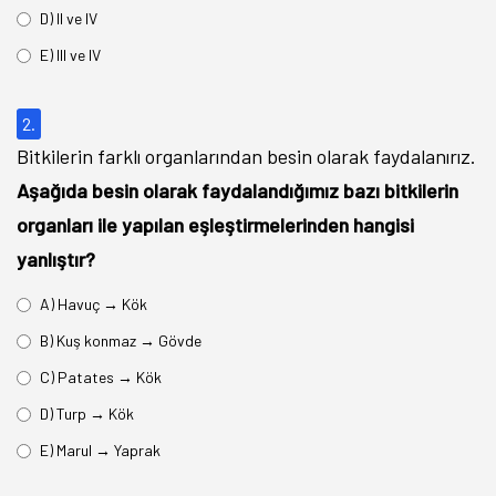
D) II ve IV
E) III ve IV
2.
Bitkilerin farklı organlarından besin olarak faydalanırız.
Aşağıda besin olarak faydalandığımız bazı bitkilerin
organları ile yapılan eşleştirmelerinden hangisi
yanlıştır?
A) Havuç → Kök
B) Kuş konmaz → Gövde
C) Patates → Kök
D) Turp → Kök
E) Marul → Yaprak