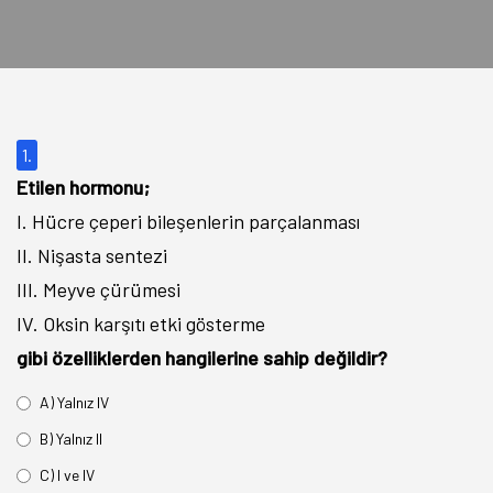
1.
Etilen hormonu;
I. Hücre çeperi bileşenlerin parçalanması
II. Nişasta sentezi
III. Meyve çürümesi
IV. Oksin karşıtı etki gösterme
gibi özelliklerden hangilerine sahip değildir?
A) Yalnız IV
B) Yalnız II
C) I ve IV