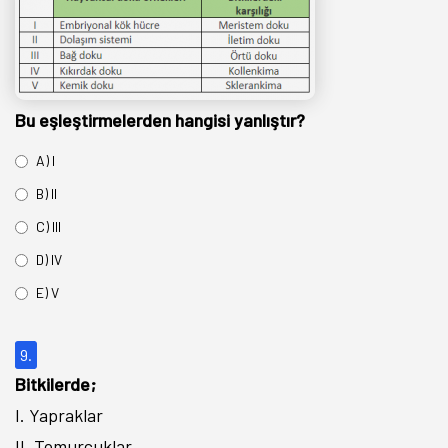
Bu eşleştirmelerden hangisi yanlıştır?
A) I
B) II
C) III
D) IV
E) V
9.
Bitkilerde;
I. Yapraklar
II. Tomurcuklar