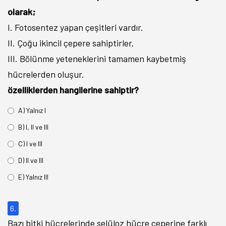
olarak;
I. Fotosentez yapan çeşitleri vardır.
II. Çoğu ikincil çepere sahiptirler.
III. Bölünme yeteneklerini tamamen kaybetmiş
hücrelerden oluşur.
özelliklerden hangilerine sahiptir?
A) Yalnız I
B) I, II ve III
C) I ve III
D) II ve III
E) Yalnız III
6.
Bazı bitki hücrelerinde selüloz hücre çeperine farklı