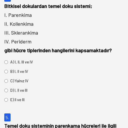
Bitkisel dokulardan temel doku sistemi;
I. Parenkima
II. Kollenkima
III. Sklerankima
IV. Periderm
gibi hücre tiplerinden hangilerini kapsamaktadır?
A) I, II, III ve IV
B) I, II ve IV
C) Yalnız IV
D) I, II ve III
E) II ve III
5.
Temel doku sisteminin parenkama hücreleri ile ilgili