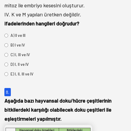
mitoz ile embriyo kesesini oluşturur.
IV. K ve M yapıları üretken değildir.
ifadelerinden hangileri doğrudur?
A) II ve III
B) I ve IV
C) I, III ve IV
D) I, II ve IV
E) I, II, III ve IV
8.
Aşağıda bazı hayvansal doku/hücre çeşitlerinin
bitkilerdeki karşılığı olabilecek doku çeşitleri ile
eşleştirmeleri yapılmıştır.