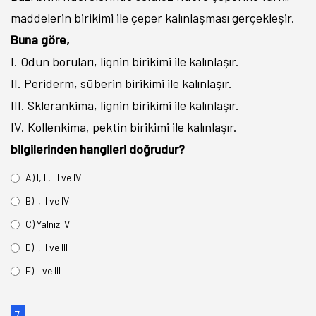
maddelerin birikimi ile çeper kalınlaşması gerçekleşir.
Buna göre,
I. Odun boruları, lignin birikimi ile kalınlaşır.
II. Periderm, süberin birikimi ile kalınlaşır.
III. Sklerankima, lignin birikimi ile kalınlaşır.
IV. Kollenkima, pektin birikimi ile kalınlaşır.
bilgilerinden hangileri doğrudur?
A) I, II, III ve IV
B) I, II ve IV
C) Yalnız IV
D) I, II ve III
E) II ve III
7.