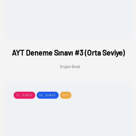
AYT Deneme Sınavı #3 (Orta Seviye)
Ergün Önal
11. SINIF
12. SINIF
AYT