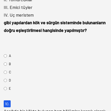
III. Emici tüyler
IV. Uç meristem
gibi yapılardan kök ve sürgün sisteminde bulunanların
doğru eşleştirilmesi hangisinde yapılmıştır?
A
B
C
D
E
10.