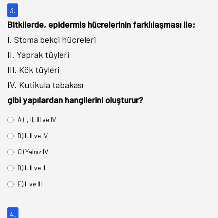
3.
Bitkilerde, epidermis hücrelerinin farklılaşması ile;
I. Stoma bekçi hücreleri
II. Yaprak tüyleri
III. Kök tüyleri
IV. Kutikula tabakası
gibi yapılardan hangilerini oluşturur?
A) I, II, III ve IV
B) I, II ve IV
C) Yalnız IV
D) I, II ve III
E) II ve III
4.