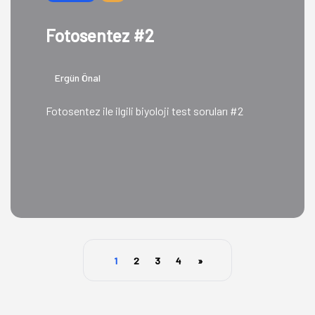
Fotosentez #2
Ergün Önal
Fotosentez ile ilgili biyoloji test soruları #2
1
2
3
4
»