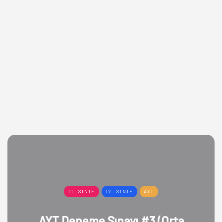
11. SINIF
12. SINIF
AYT
AYT Deneme Sınavı #3 (Orta