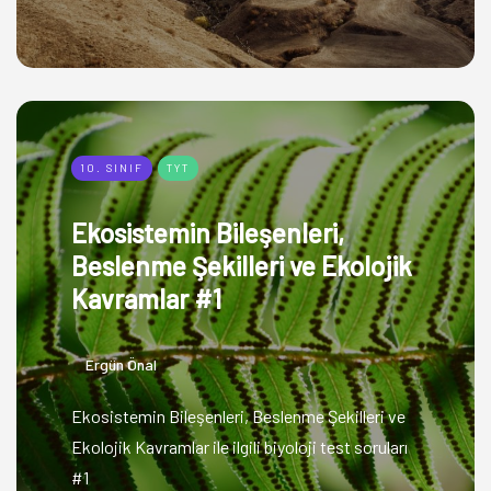
10. SINIF
TYT
Ekosistemin Bileşenleri,
Beslenme Şekilleri ve Ekolojik
Kavramlar #1
Ergün Önal
Ekosistemin Bileşenleri, Beslenme Şekilleri ve
Ekolojik Kavramlar ile ilgili biyoloji test soruları
#1