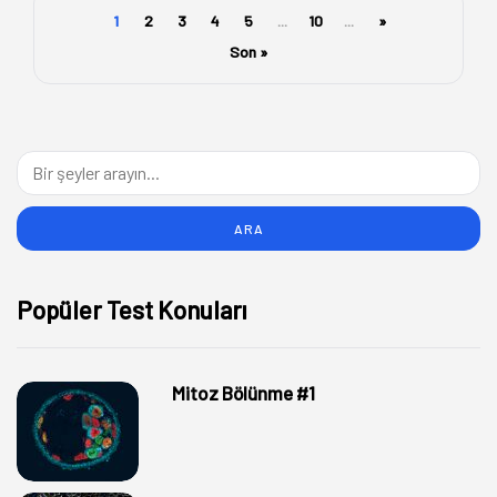
1
2
3
4
5
...
10
...
»
Son »
Popüler Test Konuları
Mitoz Bölünme #1