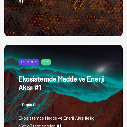
#1
10. SINIF
TYT
Ekosistemde Madde ve Enerji
Akışı #1
Ergün Önal
Ekosistemde Madde ve Enerji Akışı ile ilgili
biyoloji test soruları #1