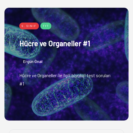
9. SINIF
TYT
Hücre ve Organeller #1
Ergün Önal
Hücre ve Organeller ile ilgili biyoloji test soruları
#1