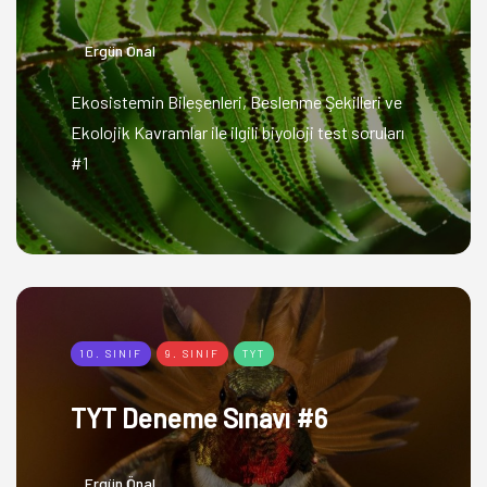
Ergün Önal
Ekosistemin Bileşenleri, Beslenme Şekilleri ve
Ekolojik Kavramlar ile ilgili biyoloji test soruları
#1
10. SINIF
9. SINIF
TYT
TYT Deneme Sınavı #6
Ergün Önal