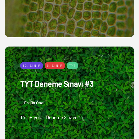
10. SINIF
9. SINIF
TYT
TYT Deneme Sınavı #3
Ergün Önal
TYT Biyoloji Deneme Sınavı #3