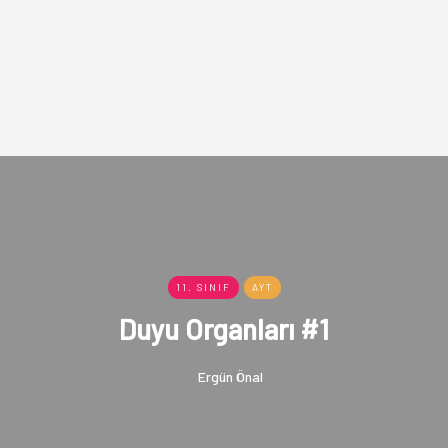
11. SINIF
AYT
Duyu Organları #1
Ergün Önal