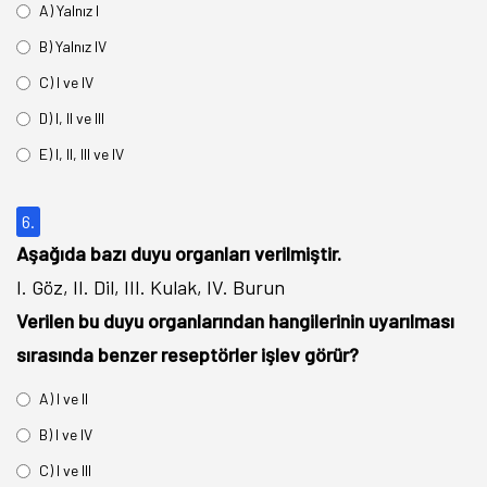
A) Yalnız I
B) Yalnız IV
C) I ve IV
D) I, II ve III
E) I, II, III ve IV
6.
Aşağıda bazı duyu organları verilmiştir.
I. Göz, II. Dil, III. Kulak, IV. Burun
Verilen bu duyu organlarından hangilerinin uyarılması
sırasında benzer reseptörler işlev görür?
A) I ve II
B) I ve IV
C) I ve III