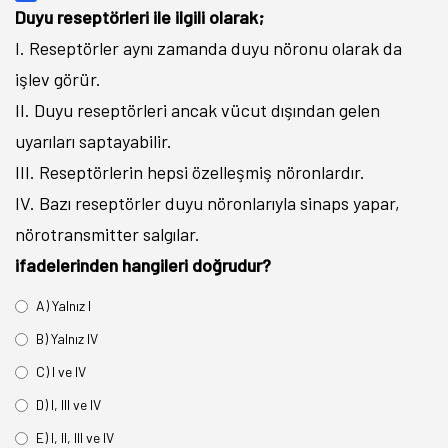
Duyu reseptörleri ile ilgili olarak;
I. Reseptörler aynı zamanda duyu nöronu olarak da
işlev görür.
II. Duyu reseptörleri ancak vücut dışından gelen
uyarıları saptayabilir.
III. Reseptörlerin hepsi özelleşmiş nöronlardır.
IV. Bazı reseptörler duyu nöronlarıyla sinaps yapar,
nörotransmitter salgılar.
ifadelerinden hangileri doğrudur?
A) Yalnız I
B) Yalnız IV
C) I ve IV
D) I, III ve IV
E) I, II, III ve IV