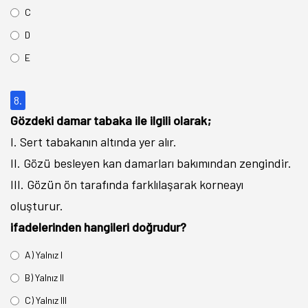
C
D
E
8.
Gözdeki damar tabaka ile ilgili olarak;
I. Sert tabakanın altında yer alır.
II. Gözü besleyen kan damarları bakımından zengindir.
III. Gözün ön tarafında farklılaşarak korneayı
oluşturur.
ifadelerinden hangileri doğrudur?
A) Yalnız I
B) Yalnız II
C) Yalnız III