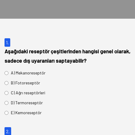
1.
Aşağıdaki reseptör çeşitlerinden hangisi genel olarak,
sadece dış uyaranları saptayabilir?
A) Mekanoreseptör
B) Fotoreseptör
C) Ağrı reseptörleri
D) Termoreseptör
E) Kemoreseptör
2.