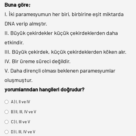
Buna göre;
I. İki paramesyumun her biri, birbirine eşit miktarda
DNA verip almıştır.
II. Büyük çekirdekler küçük çekirdeklerden daha
etkindir.
III. Büyük çekirdek, küçük çekirdeklerden köken alır.
IV. Bir üreme süreci değildir.
V. Daha dirençli olması beklenen paramesyumlar
oluşmuştur.
yorumlarından hangileri doğrudur?
A) I, II ve IV
B) II, III, IV ve V
C) I, III ve V
D) I, III, IV ve V