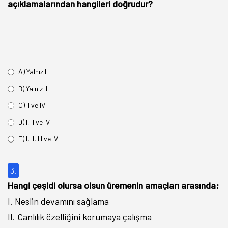
açıklamalarından hangileri doğrudur?
A) Yalnız I
B) Yalnız II
C) II ve IV
D) I, II ve IV
E) I, II, III ve IV
3.
Hangi çeşidi olursa olsun üremenin amaçları arasında;
I. Neslin devamını sağlama
II. Canlılık özelliğini korumaya çalışma