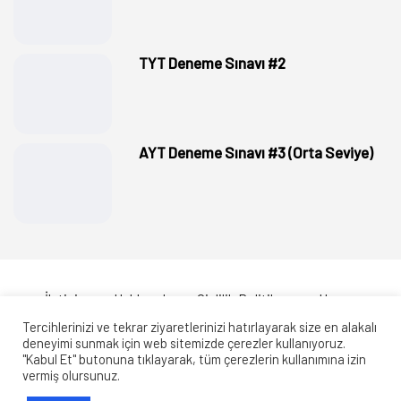
TYT Deneme Sınavı #2
AYT Deneme Sınavı #3 (Orta Seviye)
İletişim
Hakkımda
Gizlilik Politikası
Hesap
Tercihlerinizi ve tekrar ziyaretlerinizi hatırlayarak size en alakalı
deneyimi sunmak için web sitemizde çerezler kullanıyoruz.
"Kabul Et" butonuna tıklayarak, tüm çerezlerin kullanımına izin
Copyright © 2020 biyolojiportalisorubankasi.com Tüm Hakları
vermiş olursunuz.
Saklıdır. Sitemizdeki içerikler kaynak gösterilse dahi izin alınmadan