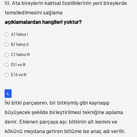
III. Ata bireylerin kalıtsal özelliklerinin yeni bireylerde
temsiledilmesini sağlama
açıklamalardan hangileri yoktur?
A) Yalnız I
B) Yalnız II
C) Yalnız III
D) I ve III
E) II ve III
4.
İki bitki parçasının, bir bitkiymiş gibi kaynaşıp
büyüyecek şekilde birleştirilmesi tekniğine aşılama
denir. Eklenen parçaya aşı; bitkinin alt kısmını ve
kökünü meydana getiren bölüme ise anaç adı verilir.