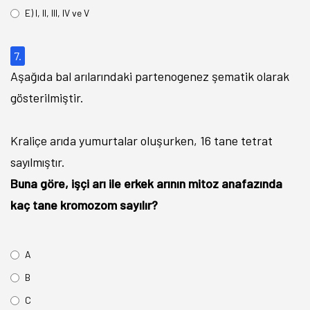
E) I, II, III, IV ve V
7.
Aşağıda bal arılarındaki partenogenez şematik olarak
gösterilmiştir.
Kraliçe arıda yumurtalar oluşurken, 16 tane tetrat
sayılmıştır.
Buna göre, işçi arı ile erkek arının mitoz anafazında
kaç tane kromozom sayılır?
A
B
C