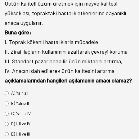
Üstün kaliteli üzüm üretmek için meyve kalitesi
yüksek aşı, topraktaki hastalık etkenlerine dayanıklı
anaca uygulanır.
Buna göre;
I. Toprak kökenli hastalıklarla mücadele
II. Zirai ilaçların kullanımını azaltarak çevreyi koruma
III. Standart pazarlanabilir ürün miktarını artırma,
IV. Anacın ıslah edilerek ürün kalitesini artırma
açıklamalarından hangileri aşılamanın amacı olamaz?
A) Yalnız I
B) Yalnız II
C) Yalnız IV
D) I, II ve IV
E) I, II ve III