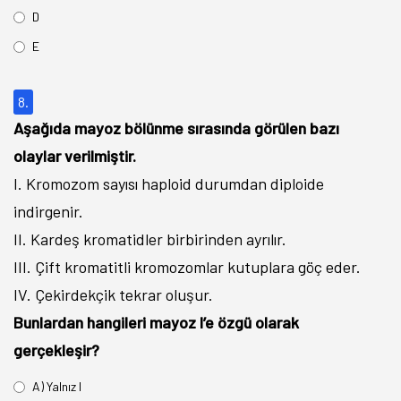
D
E
8.
Aşağıda mayoz bölünme sırasında görülen bazı
olaylar verilmiştir.
I. Kromozom sayısı haploid durumdan diploide
indirgenir.
II. Kardeş kromatidler birbirinden ayrılır.
III. Çift kromatitli kromozomlar kutuplara göç eder.
IV. Çekirdekçik tekrar oluşur.
Bunlardan hangileri mayoz I’e özgü olarak
gerçekleşir?
A) Yalnız I