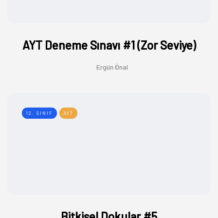
AYT Deneme Sınavı #1 (Zor Seviye)
Ergün Önal
12. SINIF
AYT
Bitkisel Dokular #5