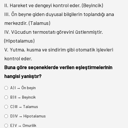
II. Hareket ve dengeyi kontrol eder. (Beyincik)
III. Ön beyne giden duyusal bilgilerin toplandığı ana
merkezdir. (Talamus)
IV. Vücudun termostatı görevini üstlenmiştir.
(Hipotalamus)
V. Yutma, kusma ve sindirim gibi otomatik işlevleri
kontrol eder.
Buna göre seçeneklerde verilen eşleştirmelerinin
hangisi yanlıştır?
A) I → Ön beyin
B) II → Beyincik
C) III → Talamus
D) IV → Hipotalamus
E) V → Omurilik