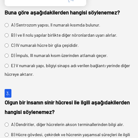
Bu
na göre aşağıdakilerden hangisi
söylenemez
?
A) Sentrozom yapısı, II numaralı kısımda bulunur.
B) I ve II nolu yapılar birlikte diğer nöronlardan uyarı alırlar.
C) IV numaralı hücre bir glia çeşididir.
D) İmpuls, III numaralı kısım üzerinden atlamalı geçer.
E) V numaralı yapı, bilgiyi sinaps adı verilen bağlantı yerinde diğer
hücreye aktarır.
3.
Olgun bir insanın sinir hücresi ile ilgili aşağıdakilerden
hangisi söylenemez?
A) Dendritler, diğer hücrelerin akson terminallerinden bilgi alır.
B) Hücre gövdesi, çekirdek ve hücrenin yaşamsal süreçleri ile ilgili