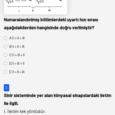
Numaralandırılmış bölümlerdeki uyartı hızı sırası
aşağıdakilerden hangisinde doğru verilmiştir?
A) I > II > III
B) I > II = III
C) I > III > II
D) I > III = II
E) I = II = III
7.
Sinir sisteminde yer alan kimyasal sinapslardaki iletim
ile ilgili,
I. İletim tek yönlüdür.