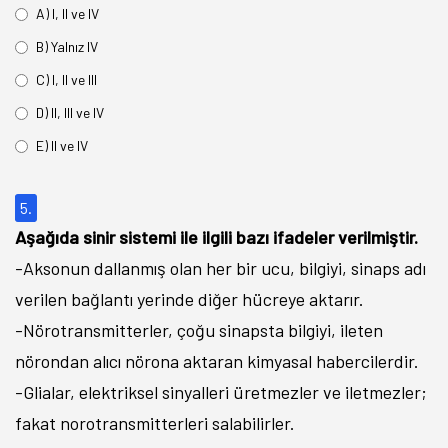
A) I, II ve IV
B) Yalnız IV
C) I, II ve III
D) II, III ve IV
E) II ve IV
5.
Aşağıda sinir sistemi ile ilgili bazı ifadeler verilmiştir.
-Aksonun dallanmış olan her bir ucu, bilgiyi, sinaps adı
verilen bağlantı yerinde diğer hücreye aktarır.
-Nörotransmitterler, çoğu sinapsta bilgiyi, ileten
nörondan alıcı nörona aktaran kimyasal habercilerdir.
-Glialar, elektriksel sinyalleri üretmezler ve iletmezler;
fakat norotransmitterleri salabilirler.