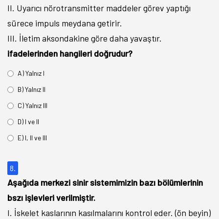
II. Uyarıcı nörotransmitter maddeler görev yaptığı
sürece impuls meydana getirir.
III. İletim aksondakine göre daha yavaştır.
ifadelerinden hangileri doğrudur?
A) Yalnız I
B) Yalnız II
C) Yalnız III
D) I ve II
E) I, II ve III
8.
Aşağıda merkezi sinir sistemimizin bazı bölümlerinin
bszı işlevleri verilmiştir.
I. İskelet kaslarının kasılmalarını kontrol eder. (ön beyin)