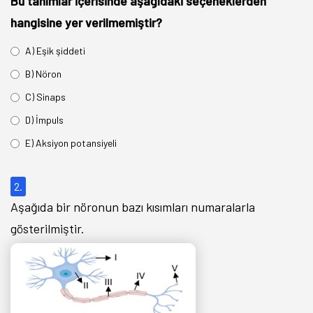
Bu tanımlar içerisinde aşağıdaki seçeneklerden
hangisine yer verilmemiştir?
A) Eşik şiddeti
B) Nöron
C) Sinaps
D) İmpuls
E) Aksiyon potansiyeli
2.
Aşağıda bir nöronun bazı kısımları numaralarla
gösterilmiştir.