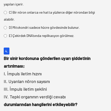
yapıları içerir.
C) Bir nöron onlarca ve hatta yüzlerce diğer nörondan bilgi
alabilir.
D) Mitokondri sadece hücre gövdesinde bulunur.
E) Çekirdek DNA’sında replikasyon görülmez.
4.
Bir sinir kordonuna gönderilen uyarı şiddetinin
artırılması;
I. İmpuls iletim hızını
II. Uyarılan nöron sayısını
III. İmpuls iletim şeklini
IV. Tepki organının verdiği cevabı
durumlarından hangilerini etkileyebilir?