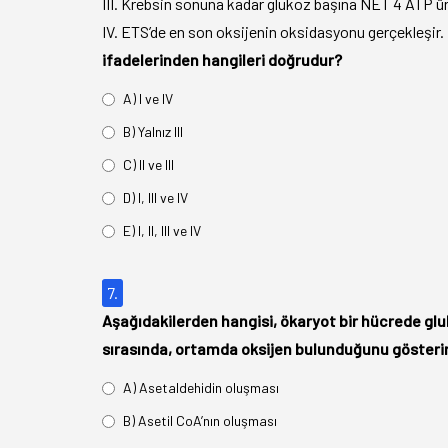
III. Krebsin sonuna kadar glukoz başına NET 4 ATP üre
IV. ETS’de en son oksijenin oksidasyonu gerçekleşir.
ifadelerinden hangileri doğrudur?
A) I ve IV
B) Yalnız III
C) II ve III
D) I, III ve IV
E) I, II, III ve IV
7.
Aşağıdakilerden hangisi, ökaryot bir hücrede gl
sırasında, ortamda oksijen bulunduğunu gösteri
A) Asetaldehidin oluşması
B) Asetil CoA’nın oluşması