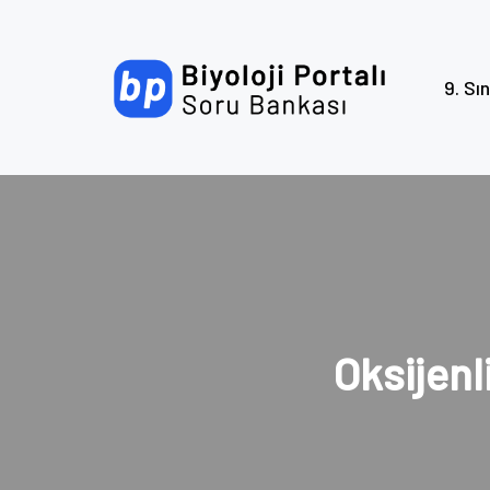
9. Sın
Oksijen