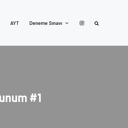
AYT
Deneme Sınavı
lunum #1