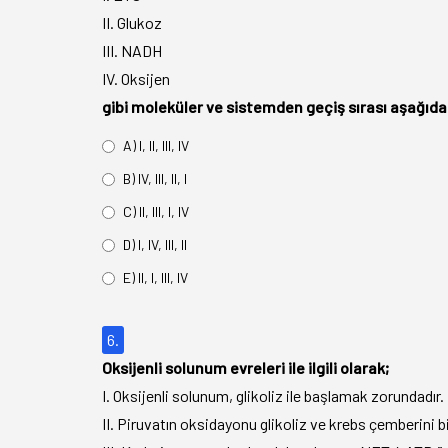
II. Glukoz
III. NADH
IV. Oksijen
gibi moleküler ve sistemden geçiş sırası aşağıda
A) I, II, III, IV
B) IV, III, II, I
C) II, III, I, IV
D) I, IV, III, II
E) II, I, III, IV
6.
Oksijenli solunum evreleri ile ilgili olarak;
I. Oksijenli solunum, glikoliz ile başlamak zorundadır.
II. Piruvatın oksidayonu glikoliz ve krebs çemberini bi