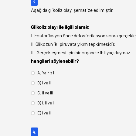
3.
Aşağıda glikoliz olayı şematize edilmiştir.
Glikoliz olayı ile ilgili olarak;
I. Fosforilasyon önce defosforilasyon sonra gerçekleş
II. Glikozun iki piruvata yıkım tepkimesidir.
III. Gerçekleşmesi için bir organele ihtiyaç duymaz.
hangileri söylenebilir?
A) Yalnız I
B) I ve III
C) II ve III
D) I, II ve III
E) I ve II
4.