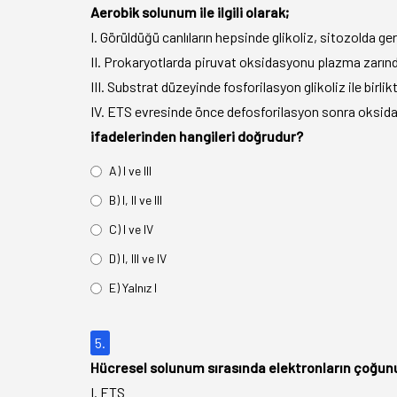
Aerobik solunum ile ilgili olarak;
I. Görüldüğü canlıların hepsinde glikoliz, sitozolda ger
II. Prokaryotlarda piruvat oksidasyonu plazma zarınd
III. Substrat düzeyinde fosforilasyon glikoliz ile birl
IV. ETS evresinde önce defosforilasyon sonra oksidat
ifadelerinden hangileri doğrudur?
A) I ve III
B) I, II ve III
C) I ve IV
D) I, III ve IV
E) Yalnız I
5.
Hücresel solunum sırasında elektronların çoğun
I. ETS