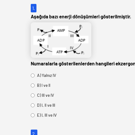
1.
Aşağıda bazı enerji dönüşümleri gösterilmiştir.
Numaralarla gösterilenlerden hangileri ekzergon
A) Yalnız IV
B) I ve II
C) III ve IV
D) I, II ve III
E) I, III ve IV
2.