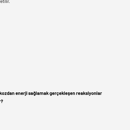
tilir.
ukozdan enerji sağlamak gerçekleşen reaksiyonlar
r?