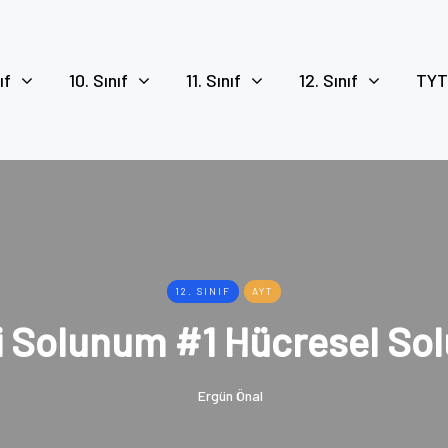
ıf
10. Sınıf
11. Sınıf
12. Sınıf
TYT
12. SINIF
AYT
li Solunum #1 Hücresel So
Ergün Önal