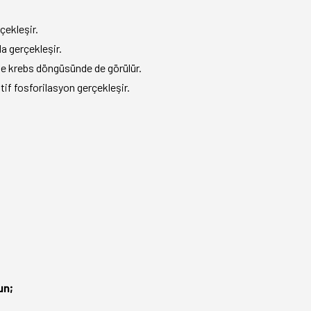
çekleşir.
a gerçekleşir.
ikte krebs döngüsünde de görülür.
if fosforilasyon gerçekleşir.
un;