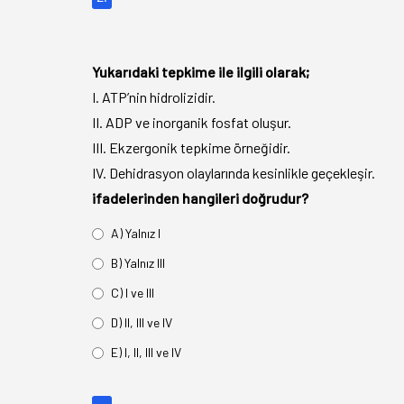
Yukarıdaki tepkime ile ilgili olarak;
I. ATP’nin hidrolizidir.
II. ADP ve inorganik fosfat oluşur.
III. Ekzergonik tepkime örneğidir.
IV. Dehidrasyon olaylarında kesinlikle geçekleşir.
ifadelerinden hangileri doğrudur?
A) Yalnız I
B) Yalnız III
C) I ve III
D) II, III ve IV
E) I, II, III ve IV